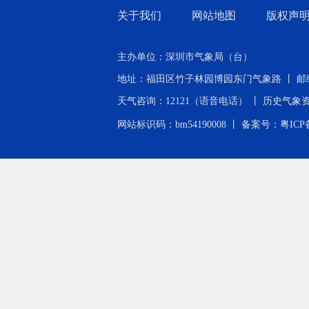
关于我们
网站地图
版权声
主办单位：深圳市气象局（台）
地址：福田区竹子林园博园东门气象路 丨 邮编：518040 
天气咨询：12121（语音电话） 丨 历史气象资料查询：0
网站标识码：bm54190008 丨
备案号：粤ICP备2