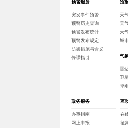
预警服务
预
突发事件预警
天
预警历史查询
天
预警发布统计
天
预警发布规定
城
防御措施与含义
气
停课指引
雷
卫
降
政务服务
互
办事指南
在
网上申报
征