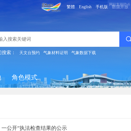
网站支持IPv6
繁體
English
手机版
数据开放
门搜索：
天文台预约
气象材料证明
气象数据下载
地
角色模式
、一公开”执法检查结果的公示