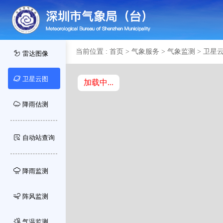
当前位置 :
首页
>
气象服务
>
气象监测
>
卫星
首页
气象服
雷达图像
卫星云图
加载中...
降雨估测
自动站查询
降雨监测
阵风监测
气温监测