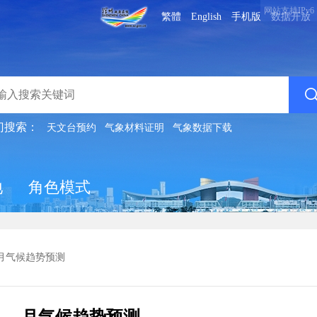
网站支持IPv6
繁體
English
手机版
数据开放
门搜索：
天文台预约
气象材料证明
气象数据下载
地
角色模式
月气候趋势预测