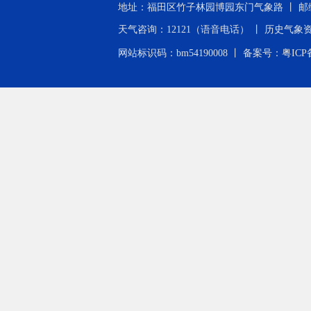
地址：福田区竹子林园博园东门气象路 丨 邮编：518040 
天气咨询：12121（语音电话） 丨 历史气象资料查询：0
网站标识码：bm54190008 丨
备案号：粤ICP备2