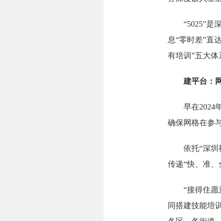
“5025”是
息“零时差”直
有培训”五大体
建平台：网格
早在2024年
确保网格在参与
依托“深圳社
传递“快、准、
“接得住愿意
同搭建技能培