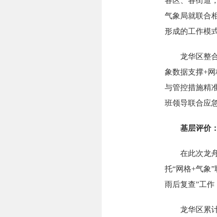
各区、各街道，
气象局就联合
形成的工作模
龙华区整合综
象数据支撑+
与管控措施精准
班领导联合应急
基层评价：
在此次龙舟水
托“网格+气
雨后复查”工
龙华区累计出动