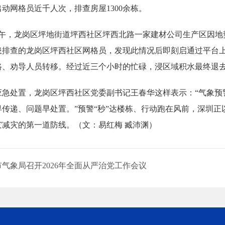
动网格员近千人次，排查房屋1300余栋。
午，龙岗区坪地街道坪西社区坪西北路一家建材公司生产区因地势
患排查的龙岗区坪西社区网格员，发现此情况后即刻启通过平台
路、劝导人员转移。经过近三个小时的忙碌，浸区域积水最终退
置，龙岗区坪西社区党委副书记王春华这样表示：“气象预警提供
传递、问题早处置。”预警“秒”达楼栋、行动跑在风前，深圳正以“
灾减灾的第一道防线。（文：易红梅 臧沛渊）
气象局召开2026年全面从严治党工作会议