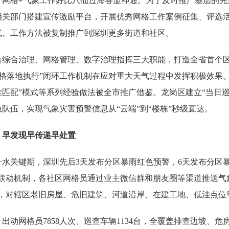
网格+气象工作好比八仙过海各显神通。为了及时推广基层的先进
相关部门搭建宣传激励平台，开展优秀网格工作案例征集、评选
式、工作方法被复制推广到深圳更多街道和社区。
合治理、网格管理、数字治理指挥三大职能，打造全省首个区县级
网格落地执行”闭环工作机制在应对重大天气过程中发挥积极效果
匹配”模式等系列经验做法被全市推广借鉴。龙岗区建立“当日巡
队伍，实现气象灾害预警信息从“云端”到“楼栋”秒级直达。
早发现早传递早处置
关键期，深圳先后3天发布分区暴雨红色预警，6天发布分区暴
象”联动机制，各社区网格员通过业主微信群和朋友圈等渠道推送
作，对辖区老旧房屋、危旧建筑、河道沿岸、在建工地、低洼点位
网格员7858人次、巡查车辆1134台，全覆盖排查边坡、危