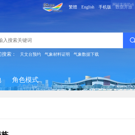
网站支持IPv6
繁體
English
手机版
数据开放
门搜索：
天文台预约
气象材料证明
气象数据下载
地
角色模式
楼栋