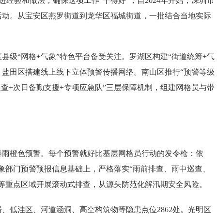
经验和做法，确保这项工作“干得好”，自2024年开始，深圳市
活动。从宝安区燕罗街道到龙华区福城街道，一批结合当地实际
“网格+气象”特色平台备受关注。罗湖区构建“街道统筹+气
。盐田区搭建线上线下立体预警传播网络。南山区推行“预警等级
查+次日备勤支援+专项应急队”三层保障机制，组建网格员与带
雨橙色预警。每个预警就好比基层网格员行动的发令枪：依
气象部门预警预报信息基础上，严格落实“雨前排查、雨中巡查、
等重点区域开展滚动式排查，从源头防范化解汛期安全风险。
房、低洼区、河道涵洞、高空构筑物等隐患点位2862处。光明区