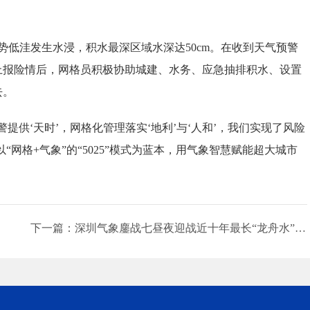
低洼发生水浸，积水最深区域水深达50cm。在收到天气预警
上报险情后，网格员积极协助城建、水务、应急抽排积水、设置
去。
‘天时’，网格化管理落实‘地利’与‘人和’，我们实现了风险
网格+气象”的“5025”模式为蓝本，用气象智慧赋能超大城市
下一篇：深圳气象鏖战七昼夜迎战近十年最长“龙舟水”强降雨过程