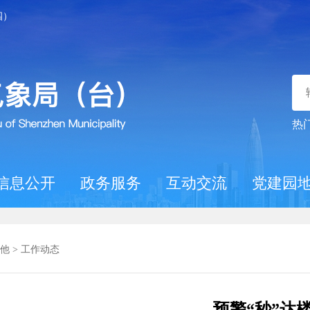
四）
热
信息公开
政务服务
互动交流
党建园
他
>
工作动态
预警“秒”达