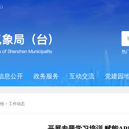
六）
热
信息公开
政务服务
互动交流
党建园
他
>
工作动态
开展专题学习培训 赋能AP