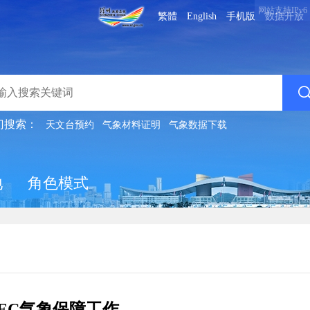
网站支持IPv6
繁體
English
手机版
数据开放
门搜索：
天文台预约
气象材料证明
气象数据下载
地
角色模式
EC气象保障工作