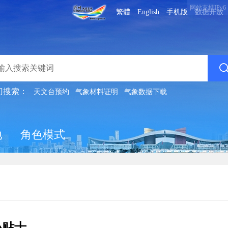
网站支持IPv6
繁體
English
手机版
数据开放
门搜索：
天文台预约
气象材料证明
气象数据下载
地
角色模式
小贴士