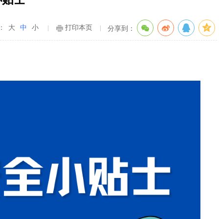
：
大
中
小
打印本页
分享到：