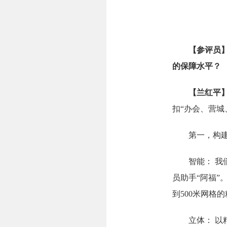
【
参评员
的保障水平？
【
兰
红平
扣“办会、营城
第一，构
智能： 我们
员助手“阿福”
到500米网格
立体： 以精