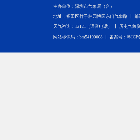
主办单位：深圳市气象局（台）
地址：福田区竹子林园博园东门气象路 丨 邮编：518040 
天气咨询：12121（语音电话） 丨 历史气象资料查询：0
网站标识码：bm54190008 丨
备案号：粤ICP备2